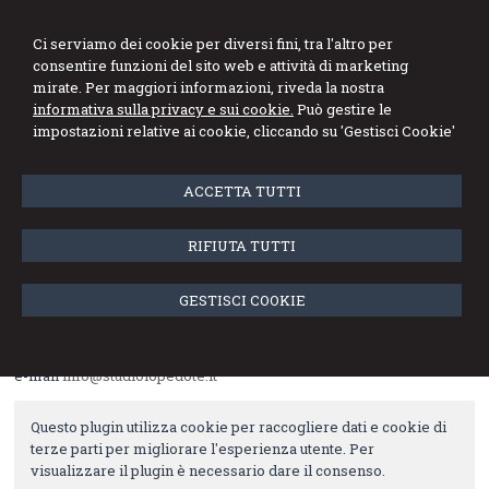
Studio Professionale
Ci serviamo dei cookie per diversi fini, tra l'altro per
Lopedote
consentire funzioni del sito web e attività di marketing
mirate. Per maggiori informazioni, riveda la nostra
Dottori Commercialisti
informativa sulla privacy e sui cookie.
Può gestire le
impostazioni relative ai cookie, cliccando su 'Gestisci Cookie'
Menu
ACCETTA TUTTI
Contatti
RIFIUTA TUTTI
Studio Professionale Lopedote Dottori Commercialisti
Associati
Piacenza, Via Santa Franca n. 45
GESTISCI COOKIE
P.Iva - Cod. Fisc. 01795780335
Tel. 0523388862 Fax. 0523327820
e-mail
info@studiolopedote.it
Questo plugin utilizza cookie per raccogliere dati e cookie di
terze parti per migliorare l'esperienza utente. Per
visualizzare il plugin è necessario dare il consenso.