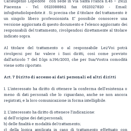
Carleugenio Lopedote con sede in Via Santa Franca n.45 – 29121
Piacenza - Tel. 0523388862 fax 0523327820 - Email:
info@studiolopedote.it . Si precisa che il titolare del trattamento è
un singolo libero professionista. E’ possibile conoscere una
versione aggiornata di questo documento e l’elenco aggiornato dei
responsabili del trattamento, rivolgendosi direttamente al titolare
indicato sopra.
Al titolare del trattamento o al responsabile Lei/Voi potrà
rivolgersi per far valere i Suoi diritti, così come previsto
dall’articolo 7 del D.lgs n.196/2003, che per Sua/Vostra comodità
viene sotto riportato.
Art. 7 Diritto di accesso ai dati personali ed altri diritti
1. L'interessato ha diritto di ottenere la conferma dell'esistenza o
meno di dati personali che lo riguardano, anche se non ancora
registrati, e la loro comunicazione in forma intelligibile.
2. L’interessato ha diritto di ottenere l’indicazione:
a) dell’origine dei dati personali;
b) delle finalità e modalità del trattamento;
c) della logica applicata in caso di trattamento effettuato con