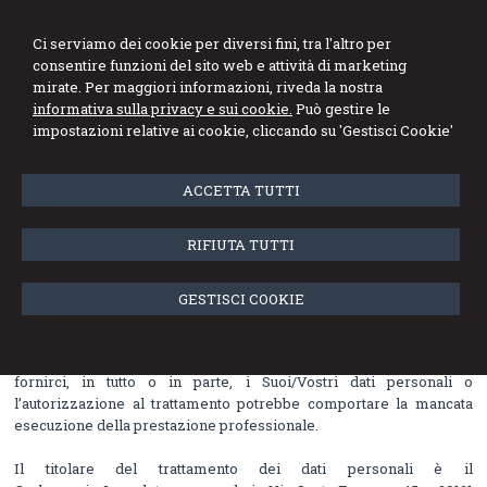
Studio Professionale
Ci serviamo dei cookie per diversi fini, tra l'altro per
Lopedote
consentire funzioni del sito web e attività di marketing
mirate. Per maggiori informazioni, riveda la nostra
Dottori Commercialisti
informativa sulla privacy e sui cookie.
Può gestire le
impostazioni relative ai cookie, cliccando su 'Gestisci Cookie'
Menu
ACCETTA TUTTI
INFORMATIVA SULLA PRIVACY (D.Lgs.
n. 196/2003)
RIFIUTA TUTTI
Il trattamento di tali dati personali può essere effettuato su supporti
cartacei ed anche con l’ausilio di strumenti elettronici, con modalità
GESTISCI COOKIE
idonee a garantire la sicurezza e riservatezza dei dati.
Il conferimento dei dati è facoltativo, tuttavia l’eventuale rifiuto a
fornirci, in tutto o in parte, i Suoi/Vostri dati personali o
l’autorizzazione al trattamento potrebbe comportare la mancata
esecuzione della prestazione professionale.
Il titolare del trattamento dei dati personali è il