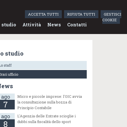
ACCETTA TUTTI
RIFIUTA TUTTI
GESTISCI
COOKIE
 studio
Attività
News
Contatti
o studio
Lo staff
Orari ufficio
News
ago
Micro e piccole imprese: l'OIC avvia
7
la consultazione sulla bozza di
Principio Contabile
ago
L'Agenzia delle Entrate scioglie i
8
dubbi sulla fiscalità dello sport