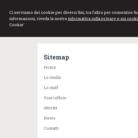
Studio Professionale
Ci serviamo dei cookie per diversi fini, tra l'altro per consentire 
informazioni, riveda la nostra
informativa sulla privacy e sui cooki
Lopedote
Cookie'
Dottori Commercialisti
Sitemap
Home
Lo studio
Lo staff
Orari ufficio
Attività
News
Contatti