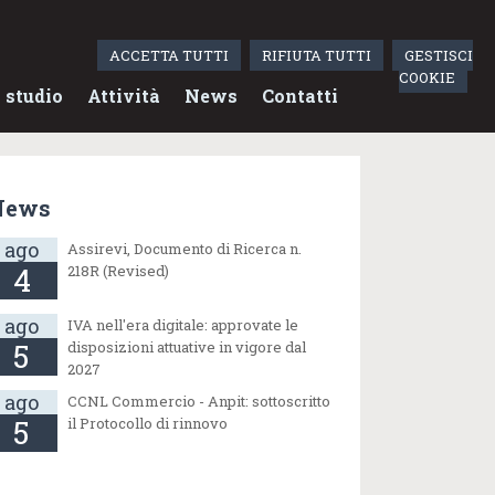
ACCETTA TUTTI
RIFIUTA TUTTI
GESTISCI
COOKIE
 studio
Attività
News
Contatti
News
ago
Assirevi, Documento di Ricerca n.
4
218R (Revised)
ago
IVA nell'era digitale: approvate le
5
disposizioni attuative in vigore dal
2027
ago
CCNL Commercio - Anpit: sottoscritto
5
il Protocollo di rinnovo