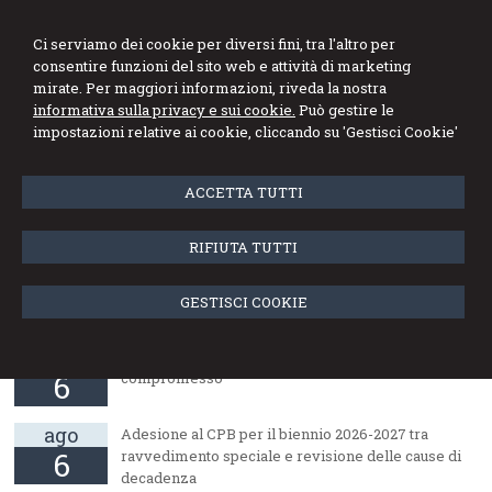
Studio Professionale
Ci serviamo dei cookie per diversi fini, tra l'altro per
Lopedote
consentire funzioni del sito web e attività di marketing
mirate. Per maggiori informazioni, riveda la nostra
Dottori Commercialisti
informativa sulla privacy e sui cookie.
Può gestire le
impostazioni relative ai cookie, cliccando su 'Gestisci Cookie'
Menu
ACCETTA TUTTI
Richiesta inviata
RIFIUTA TUTTI
La sua richiesta è stata inviata correttamente
GESTISCI COOKIE
News
ago
Correzione errori contabili: una soluzione di
6
compromesso
ago
Adesione al CPB per il biennio 2026-2027 tra
6
ravvedimento speciale e revisione delle cause di
decadenza